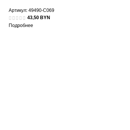
Артикул:
49490-С069
43,50
BYN
Подробнее
Электронная почта
altum.seller@gmail.com — лицо
,
уполномоченное продавцом рассматривать обращения
покупателей о нарушении их прав, предусмотренных
законодательством о защите прав потребителей.
Управление торговли и услуг Витебского городского
исполнительного комитета : 8-212-43-68-22 местный
исполнительный и распорядительный орган по месту
государственной регистрации, уполномоченный
рассматривать обращения покупателей в соответствии
с законодательством об обращениях граждан и
юридических лиц.